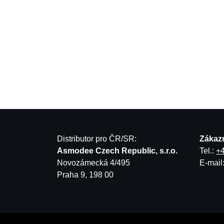
Distributor pro ČR/SR:
Zákazn
Asmodee Czech Republic, s.r.o.
Tel.:
+
Novozámecká 4/495
E-mail
Praha 9, 198 00