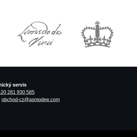
ický servis
420 281 930 585
:
obchod-cz@asmodee.com